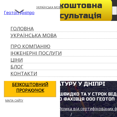
Безкоштовна
050-932-73-39
УКРАЇНСЬКА МОВА
Геотоп Дніпро
geotop056@gmail.com
консультація
ПРО КОМПАНІЮ
ГОЛОВНА
ІНЖЕНЕРНІ
УКРАЇНСЬКА МОВА
ПОСЛУГИ
ПРО КОМПАНІЮ
ЦІНИ
ІНЖЕНЕРНІ ПОСЛУГИ
БЛОГ
ЦІНИ
КОНТАКТИ
БЛОГ
КОНТАКТИ
ОТРИМАТИ
ВИНОС У НАТУРУ У ДНІПРІ
БЕЗКОШТОВНИЙ
ПРОРАХУНОК
ВИЗНАЧЕННЯ МЕЖ ШВИДКО ТА У СТРОК ВІД
СЕРТИФІКОВАНОГО ФАХІВЦЯ ООО ГЕОТОП
МАПА САЙТУ
Геодезія геологія топозйомка від сертифікованих ф
/