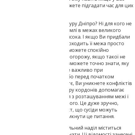
дуже щільний графік, Ви зможете підгадати час для цих
досліджень.
Навіщо потрібен винос у натуру Дніпро? Ні для кого не
є таємницею, що вартість землі в межах великого
населеного пункту досить висока. І якщо Ви придбали
ділянку, то знати, де саме проходить її межа просто
обов'язково. По-перше, Ви зможете спокійно
встановити паркан або іншу огорожу, якщо такої не
було до цього. По-друге, Ви зможете точно знати, яку
територію Ви маєте. Це дуже важливо при
проектуванні будівництва або перед початком
ландшафтних робіт. І по-третє, Ви уникнете конфліктів
із сусідами. Винесення в натуру кордонів допомагає
остаточно вирішити питання з розташуванням межі і
більше не повертатися до нього. Це дуже зручно,
особливо з огляду на той факт, що сусіди можуть
помінятися і може знову виникнути це питання.
У документах на кожен земельний наділ міститься
інформація про його координати. Ці відомості занесені