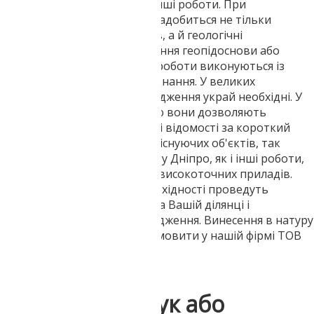
досліджень виконуються й інші роботи. При
спорудженні споруди Вам знадобиться не тільки
винесення в натуру кордонів, а й геологічні
дослідження, а також створення геопідоснови або
топоплану. Топогеодезичні роботи виконуються із
застосуванням різного обладнання. У великих
населених пунктах такі дослідження украй необхідні. У
місцях із щільною забудовою вони дозволяють
отримувати найдостовірніші відомості за короткий
період часу. Виконуються як існуючих об'єктів, так
проектованих. Винос у натуру Дніпро, як і інші роботи,
проводиться за допомогою високоточних приладів.
Наші співробітники при необхідності проведуть
комплексні спостереження на Вашій ділянці і
виконають усі належні дослідження. Винесення в натуру
земельної ділянки можна замовити у нашій фірмі ТОВ
«Геотоп».
Напишіть відгук або