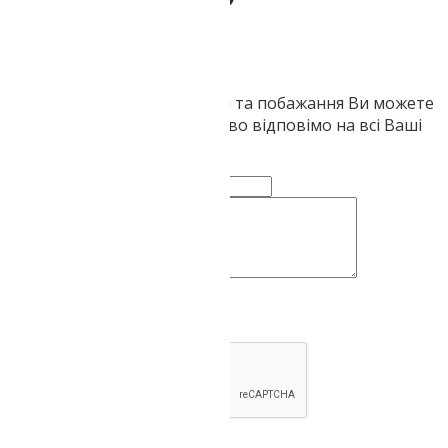
запитайте
Ваші запитання, зауваження та побажання Ви можете
залишити тут. Ми обов'язково відповімо на всі Ваші
звернення
Ваше ім'я:
Коментар чи питання:
Надіслати