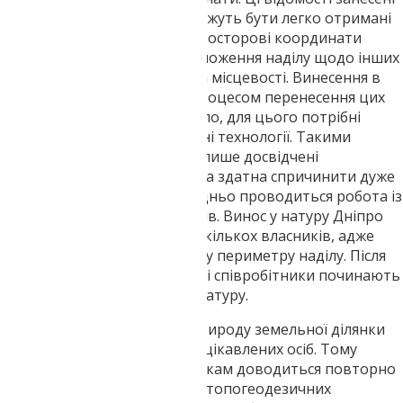
до державного кадастру і можуть бути легко отримані
нашими співробітниками. Просторові координати
допомагають визначити положення наділу щодо інших
ділянок та зорієнтуватись на місцевості. Винесення в
натуру кордонів, по суті, є процесом перенесення цих
даних на місцевість. Зрозуміло, для цього потрібні
спеціальні прилади та новітні технології. Такими
дослідженнями займаються лише досвідчені
геодезисти, оскільки помилка здатна спричинити дуже
неприємні наслідки. Попередньо проводиться робота із
власниками прилеглих наділів. Винос у натуру Дніпро
найчастіше зачіпає інтереси кількох власників, адже
роботи виконують по всьому периметру наділу. Після
узгодження всіх нюансів наші співробітники починають
безпосередньо виносити в натуру.
Досить часто винесення в природу земельної ділянки
викликає невдоволення у зацікавлених осіб. Тому
періодично нашим працівникам доводиться повторно
проводити виміри. Крім цих топогеодезичних