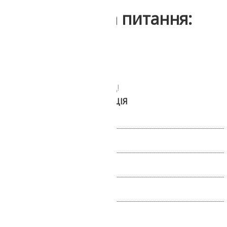
Інші відгуки та питання:
Передзвонюємо за 30 секунд!
БЕЗКОШТОВНА КОНСУЛЬТАЦІЯ
Повідомлення