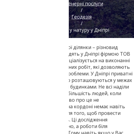
Інженерні послуги
/
Геодезія
/
Винос у натуру у Дніпрі
Винесення в натуру земельної ділянки – різновид
геодезичних робіт, які проводять у Дніпрі фірмою ТОВ
«Геотоп». Наша компанія спеціалізується на виконанні
різноманітних топогеодезичних робіт, які дозволяють
вирішувати найнагальніші проблеми. У Дніпрі приватні
земельні наділи досить часто розташовуються у межах
міста, поблизу зі звичайними будинками. Не всі наділи
обмежені парканами, проте більшість людей, коли
купують такі ділянки, особливо про це не
замислюються. Однак якщо на кордоні немає навіть
межових знаків, це привід для того, щоб провести
винесення в натуру кордонів. Ці дослідження
проводяться дуже оперативно, а роботи біля
відбирають дуже мало часу. Тому навіть якщо у Вас