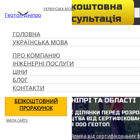
Безкоштовна
050-932-73-39
УКРАЇНСЬКА МОВА
Геотоп Дніпро
geotop056@gmail.com
консультація
ПРО КОМПАНІЮ
ГОЛОВНА
ІНЖЕНЕРНІ
УКРАЇНСЬКА МОВА
ПОСЛУГИ
ПРО КОМПАНІЮ
ЦІНИ
ІНЖЕНЕРНІ ПОСЛУГИ
БЛОГ
ЦІНИ
КОНТАКТИ
БЛОГ
КОНТАКТИ
ОТРИМАТИ
ГЕОЛОГІЯ У ДНІПРІ ТА ОБЛАСТІ
БЕЗКОШТОВНИЙ
ПРОРАХУНОК
ДОСЛІДЖЕННЯ ГЕОЛОГІЇ ДІЛЯНКИ ПЕРЕД РОЗР
ПРОЕКТУ ДЛЯ БУДІВНИЦТВА ВІД СЕРТИФІКОВА
МАПА САЙТУ
ФАХІВЦЯ ООО ГЕОТОП
Геодезія геологія топозйомка від сертифікованих ф