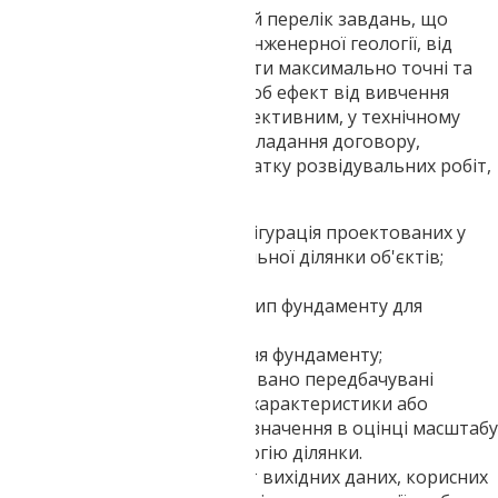
Враховуючи досить широкий перелік завдань, що
стоять перед дослідниками інженерної геології, від
замовника потрібно отримати максимально точні та
детальні дані про проект. Щоб ефект від вивчення
геології був максимально ефективним, у технічному
завданні, необхідному для укладання договору,
складання кошторису та початку розвідувальних робіт,
має бути така інформація:
розмір та геометрична конфігурація проектованих у
межах досліджуваного земельної ділянки об'єктів;
їхнє цільове призначення;
попередньо запланований тип фундаменту для
спорудження;
очікувана глибина закладання фундаменту;
інші вже відомі або обґрунтовано передбачувані
проектувальником технічні характеристики або
обставини, які могли б мати значення в оцінці масштабу
інженерного впливу на геологію ділянки.
Щоб жоден важливий аспект вихідних даних, корисних