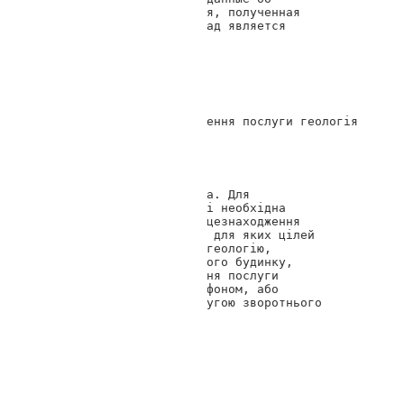
участке. Информация, полученная 
около 5-ти лет назад является 
устаревшей. 
16.11.2017 14:10
Марина
Що необхідно для замовлення послуги геологія 
ділянки?
Геотоп Днепр
Доброго дня, Марина. Для 
розрахунку вартості необхідна 
інформація про місцезнаходження 
ділянки, її площу, для яких цілей 
потрібно виконати геологію, 
параметри майбутнього будинку, 
тощо. Для замовлення послуги 
зверніться за телефоном, або 
скористайтеся послугою зворотнього 
дзвінка. 
16.08.2017 13:57
Дмитрий
Доброе время суток
