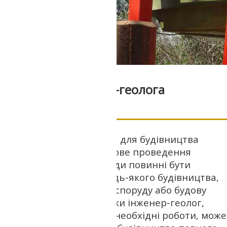
Послуги інженера-геолога
Комплексні дослідження для будівництва
передбачають обов'язкове проведення
геології ділянки. Ці заходи повинні бути
включені в програму будь-якого будівництва,
незалежно від того, яку споруду або будову
планують зводити. Тільки інженер-геолог,
професійно виконавши необхідні роботи, може