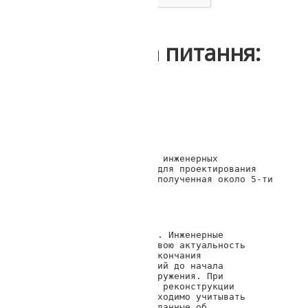
Інші відгуки та питання:
07.12.2017 15:17
Павел
Есть ли срок действия у инженерных 
изысканий? Подойдет ли для проектирования 
информация по участку, полученная около 5-ти 
лет назад?
Геотоп Днепр
Добрый день, Павел. Инженерные 
изыскания теряют свою актуальность 
после 2-3 лет от окончания 
выполнения изысканий до начала 
проектирования сооружения. При 
проектировании или реконструкции 
строительства необходимо учитывать 
только актуальные данные об 