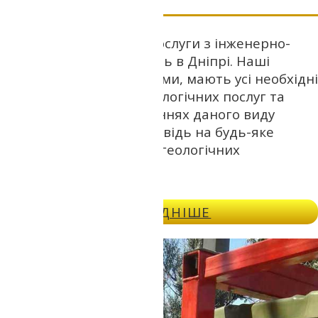
Наша компанія надає послуги з інженерно-
геологічних вишукуваннь в Дніпрі. Наші
фахівці є сертифікованими, мають усі необхідні
дозволи на надання геологічних послуг та
компетентні у всіх питаннях даного виду
діяльності, дадуть відповідь на будь-яке
питання щодо вартості геологічних
вишукувань.
ДОКЛАДНІШЕ