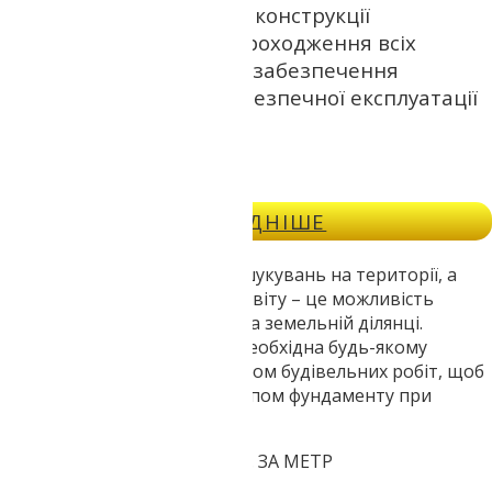
Зведення будівлі певної конструкції
передбачає поетапне проходження всіх
підготовчих щаблів для забезпечення
максимально тривалої безпечної експлуатації
зведеного об'єкта.
ДОКЛАДНІШЕ
Проведення геологічних вишукувань на території, а
також розробка технічного звіту – це можливість
дізнатися про склад ґрунту на земельній ділянці.
Геологія ділянки по Дніпру необхідна будь-якому
власнику землі перед початком будівельних робіт, щоб
правильно визначитися з типом фундаменту при
проектуванні.
БУРОВІ РОБОТИ ВІД 600 ГРН. ЗА МЕТР