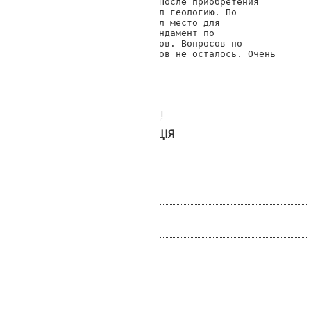
рекомендации знакомых. После приобретения 
участка сразу же заказал геологию. По 
полученным данным выбрал место для 
строительства дома и фундамент по 
рекомендации специалистов. Вопросов по 
поводу стоимости и сроков не осталось. Очень 
рекомендую.

С ув. Геннадий Стрелков
Передзвонюємо за 30 секунд!
БЕЗКОШТОВНА КОНСУЛЬТАЦІЯ
Повідомлення