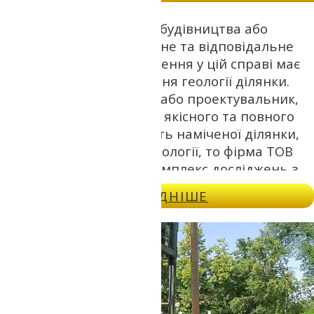
Підготовка проекту для будівництва або
реконструкції – це складне та відповідальне
завдання. Важливе значення у цій справі має
правильність дослідження геології ділянки.
Якщо Ви, як забудовник або проектувальник,
зацікавлені в отриманні якісного та повного
висновку про придатність наміченої ділянки,
важливі особливості її геології, то фірма ТОВ
ГЕОТОП виконає весь комплекс досліджень з
інженерної геології та геодезії.
ДОКЛАДНІШЕ