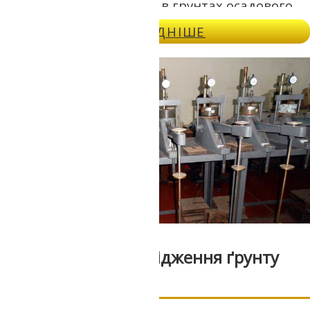
для буріння свердловин в грунтах осадового
генези, які не мають великої міцності.
ДОКЛАДНІШЕ
Незважаючи на те, що далеко не кожна
порода піддається шнековому бурінню, у своїй
галузі застосування цього виду буріння немає
рівних швидкості проходки свердловин.
Лабораторні дослідження ґрунту