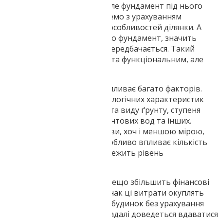
типовий проект має місце, але фундамент під нього
повинен проектуватися окремо з урахуванням
індивідуальних геологічних особливостей ділянки. А
якщо в проект вже закладено фундамент, значить
проведення досліджень не передбачається. Такий
будинок може бути зручним та функціональним, але
зовсім не довговічним.
На вибір типу фундаменту впливає багато факторів.
Особливо сильний вплив геологічних характеристик
території – хімічного складу та виду ґрунту, ступеня
його промерзання, рівня ґрунтових вод та інших.
Параметри майбутньої будови, хоч і меншою мірою,
але також враховуються. Особливо впливає кількість
поверхів. Адже від цього залежить рівень
навантаження конструкції.
Інженерна геологія ділянки дещо збільшить фінансові
витрати на будівництво. Однак ці витрати окуплять
себе. Адже якщо побудувати будинок без урахування
геологічних особливостей, надалі доведеться вдаватися