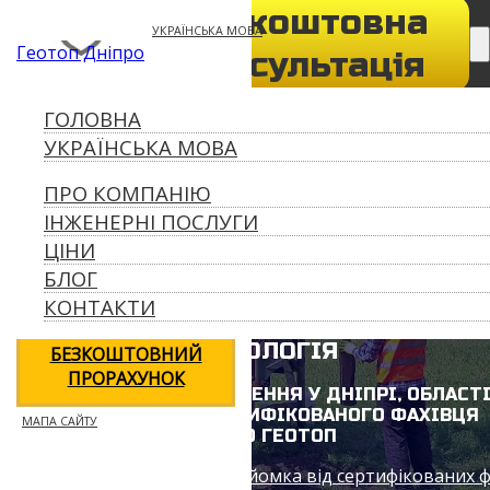
Безкоштовна
050-932-73-39
УКРАЇНСЬКА МОВА
Геотоп Дніпро
geotop056@gmail.com
консультація
ПРО КОМПАНІЮ
ГОЛОВНА
ІНЖЕНЕРНІ
УКРАЇНСЬКА МОВА
ПОСЛУГИ
ПРО КОМПАНІЮ
ЦІНИ
ІНЖЕНЕРНІ ПОСЛУГИ
БЛОГ
ЦІНИ
КОНТАКТИ
БЛОГ
КОНТАКТИ
ОТРИМАТИ
ГЕОЛОГІЯ
БЕЗКОШТОВНИЙ
ПРОРАХУНОК
ГЕОЛОГІЧНІ ДОСЛІДЖЕННЯ У ДНІПРІ, ОБЛАСТІ
УКРАЇНІ ВІД СЕРТИФІКОВАНОГО ФАХІВЦЯ
МАПА САЙТУ
ООО ГЕОТОП
Геодезія геологія топозйомка від сертифікованих ф