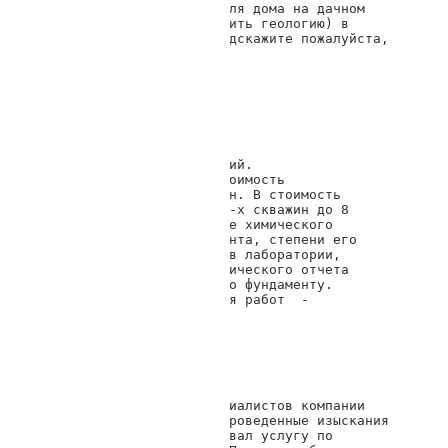
Хочу определить место для дома на дачном 
участке 6 соток (проверить геологию) в 
районе по Кировское. Подскажите пожалуйста, 
по какой цене можете

помочь?

С уважением, Дмитрий
Геотоп Днепр
Добрый день, Дмитрий. 
Ориентировочная стоимость 
составляет 6000 грн. В стоимость 
включено бурение 2-х скважин до 8 
метров, определение химического 
состава и вида грунта, степени его 
промерзания и др. в лаборатории, 
составление геологического отчета 
с рекомендациями по фундаменту. 
Срок предоставления работ  - 
недели.
27.07.2017 12:01
Геннадий
Хочу поблагодарить специалистов компании 
Геотоп за качественно проведенные изыскания 
на моем участке. Заказывал услугу по 