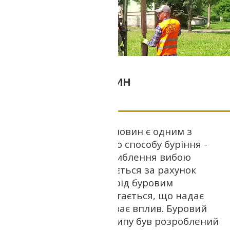
Буріння свердловин
Шнекове буріння свердловин є одним з
різновидів обертального способу буріння -
способу, при якому поглиблення вибою
свердловини забезпечується за рахунок
руйнування гірських порід буровим
наконечником, що обертається, що надає
дробить, стирає або зрізає вплив. Буровий
інструмент шнекового типу був розроблений