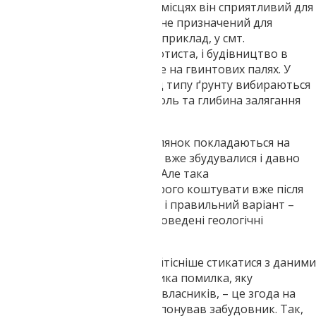
Грунт скрізь різний. В одних місцях він сприятливий для
будівництва, в інших зовсім не призначений для
будівництва конструкцій. Наприклад, у смт.
Кіровському, місцевість болотиста, і будівництво в
такому районі можливе лише на гвинтових палях. У
деяких випадках залежно від типу ґрунту вибираються
різні види основи. Відіграє роль та глибина залягання
ґрунтових вод.
Іноді власники земельних ділянок покладаються на
випадок чи досвід сусідів, які вже збудувалися і давно
експлуатують нову будівлю. Але така
непередбачливість може дорого коштувати вже після
будівництва. Найнадійніший і правильний варіант –
будувати будинок там, де проведені геологічні
дослідження.
Стадія проектування має найтісніше стикатися з даними
геологічних досліджень. Велика помилка, яку
припускаються багато землевласників, – це згода на
типовий проект, який запропонував забудовник. Так,