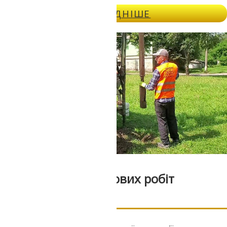
споруда була здійснена на дуже неоднорідні
ДОКЛАДНІШЕ
ґрунти без урахування їх властивостей, що
призвело до загальновідомих наслідків. Саме у
нашій компанії Ви зможете знайти якісне
виконання інженерно-геологічних послуг
Призначення бурових робіт