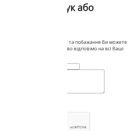
Напишіть відгук або
запитайте
Ваші запитання, зауваження та побажання Ви можете
залишити тут. Ми обов'язково відповімо на всі Ваші
звернення
Ваше ім'я:
Коментар чи питання:
Надіслати