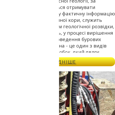
Основним методом сучасної геології, за
допомогою якого вдається отримувати
найповнішу і найточнішу фактичну інформацію
про підземну будову земної кори, служить
буріння свердловин. Крім геологічної розвідки,
існує ще чимало завдань, у процесі вирішення
яких також потрібне проведення бурових
робіт. Бурова свердловина - це один з видів
гірничо-геологічних виробок, який являє
собою циліндричну виїмку з глибиною, що
ДОКЛАДНІШЕ
багаторазово перевищує площу її поперечного
перерізу. Орієнтація свердловини –
найчастіше вертикальна. Але бувають і
ситуації, коли виробляється буріння з нахилом,
буріння в горизонтальному напрямку, а також
буріння з профілем свердловини, що
змінюється по глибині.