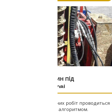
Буріння свердловин під
фундаменти пальові
Будь-який вид будівельних робіт проводиться
за певним шаблоном чи алгоритмом.