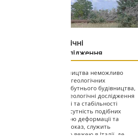
Інженерно-геологічні
вишукування дослідження
В епоху сучасного будівництва неможливо
обійтися без інженерно-геологічних
досліджень ділянки майбутнього будівництва,
адже якісні інженерно-геологічні дослідження
– запорука довговічності та стабільності
майбутньої споруди. Відсутність подібних
досліджень веде за собою деформації та
руйнування будівлі, на доказ, служить
прикладом з Пізанською вежею в Італії, де