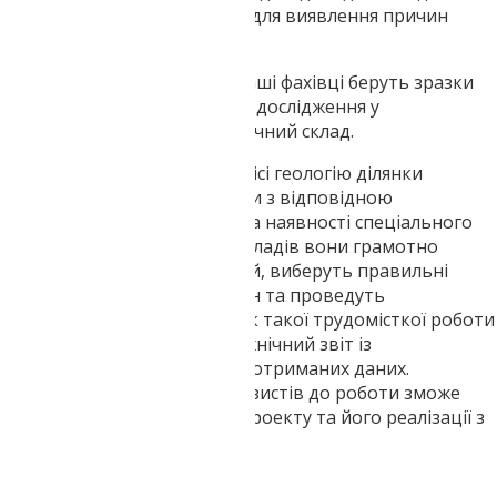
до комплексних досліджень для виявлення причин
деформацій та їх усунення.
У ході буріння свердловин наші фахівці беруть зразки
ґрунтових вод, які пройдуть дослідження у
лабораторних умовах на хімічний склад.
У нашому Дніпровському офісі геологію ділянки
виконують інженери-геологи з відповідною
кваліфікацією та досвідом. За наявності спеціального
бурового обладнання та приладів вони грамотно
розроблять послідовність дій, виберуть правильні
місця для буріння свердловин та проведуть
лабораторні тести. Внаслідок такої трудомісткої роботи
складається розгорнутий технічний звіт із
рекомендаціями на підставі отриманих даних.
Відповідальний підхід геодезистів до роботи зможе
гарантувати правильність проекту та його реалізації з
погляду геології.