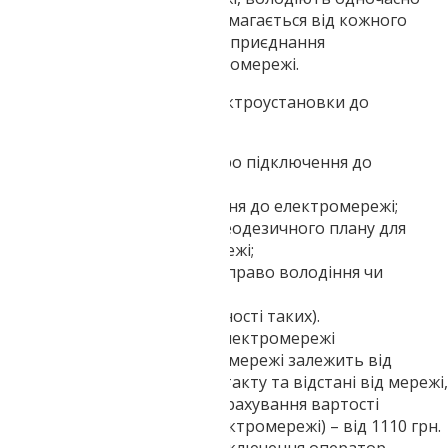
кілька осіб, то за законом вимагається від кожного
власника письмова згода на приєднання
електроустановки до електромережі.
А тепер про приєднання електроустановки до
електромережі коротко:
складання офіційної заяви про підключення до
електромережі;
ситуаційний план підключення до електромережі;
викопування із топографо-геодезичного плану для
підключення до електромережі;
документи, що засвідчують право володіння чи
оренди, паспорт;
згоду співвласників (за наявності таких).
Ціна та час приєднання до електромережі
Ціна приєднання до електромережі залежить від
ступеня напруги в точці контакту та відстані від мережі,
сума на даний момент (без урахування вартості
оформлення паперів для електромережі) – від 1110 грн.