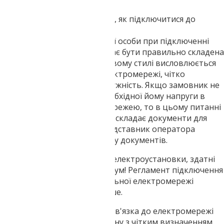
буде розказано нижче.
Покрокова інструкція про те, як підключитися до
електромережі
Першим кроком для фізичної особи при підключенні
об'єкта до електромережі має бути правильно складена
заява, в якій в офіційно-діловому стилі висловлюється
бажання приєднатися до електромережі, чітко
позначається необхідна потужність. Якщо замовник не
визначився зі значенням необхідної йому напруги в
точці з'єднання з електромережею, то в цьому питанні
зможе допомогти фірма, яка складає документи для
отримання дозволу, або представник оператора
електромережі після розгляду документів.
Увага! Зараз не йдеться про електроустановки, здатні
генерувати електричний струм! Регламент підключення
генеруючих струмів до загальної електромережі
станцій виглядає дещо інакше.
Другим кроком має бути прив'язка до електромережі
підготовка ситуаційного плану з чітким визначенням