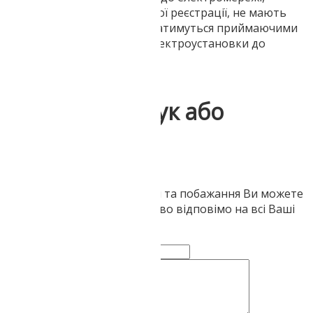
складені фірмою без офіційної реєстрації, не мають
юридичної сили і не розглядатимуться приймаючими
рішення про підключення електроустановки до
електромережі органами.
Напишіть відгук або
запитайте
Ваші запитання, зауваження та побажання Ви можете
залишити тут. Ми обов'язково відповімо на всі Ваші
звернення
Ваше ім'я:
Коментар чи питання: