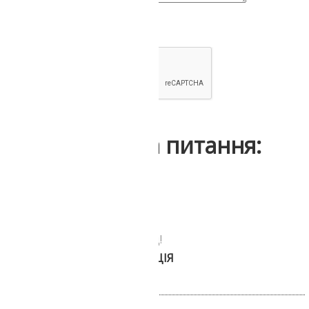
Надіслати
Інші відгуки та питання:
Передзвонюємо за 30 секунд!
БЕЗКОШТОВНА КОНСУЛЬТАЦІЯ