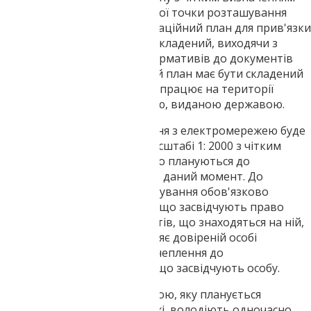
конкретного місця конкретної точки розташування
електричної установки. Ситуаційний план для прив'язки
до електромережі має бути складений, виходячи з
регламентованих законів нормативів до документів
такого формату. Ситуаційний план має бути складений
компанією-виконавцем, яка працює на території
України офіційно за ліцензією, виданою державою.
Наступним етапом стикування з електромережею буде
складання викопування в масштабі 1: 2000 з чітким
позначенням всіх об'єктів, що плануються до
встановлення або існуючих в даний момент. До
ситуаційного плану та викопування обов'язково
додається копія документів, що засвідчують право
власності на ділянку та об'єктів, що знаходяться на ній,
або/і довіреність, що дозволяє довіреній особі
підписувати договори з причеплення до
електромережі. Документи, що засвідчують особу.
У тому випадку, якщо ділянкою, яку планується
прив'язати до електромережі, володіють одночасно