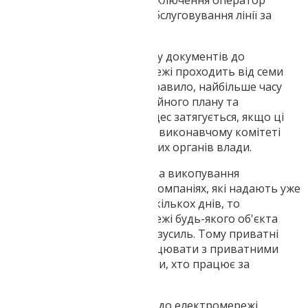
і вище. Після проведення підключення оператор
зобов'язується проводити обслуговування лінії за
стандартним алгоритмом.
Найчастіше від початку збору документів до
підключення до електромережі проходить від семи
робочих днів та довше. Як правило, найбільше часу
забирає оформлення ситуаційного плану та
викопування. Особливо процес затягується, якщо ці
документи оформлюються у виконавчому комітеті
міських, сільських чи селищних органів влади.
Але якщо ситуаційний план та викопування
замовляються у приватних компаніях, які надають уже
готові документи протягом кількох днів, то
підключення до електромережі будь-якого об'єкта
знадобиться мінімум часу та зусиль. Тому приватні
особи і намагаються співпрацювати з приватними
компаніями, але тільки з тими, хто працює за
офіційною держліцензією.
Документи для підключення до електромережі,