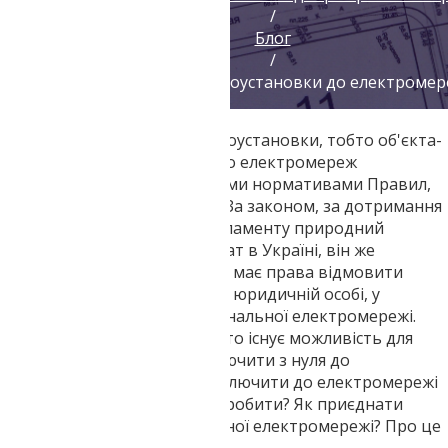
/
Блог
/
Приєднання електроустановки до електромер
Порядок приєднання електроустановки, тобто об'єкта-
споживача електроенергії, до електромереж
регламентується відповідними нормативами Правил,
затверджених Нацкомісією. За законом, за дотримання
правил та стандартного регламенту природний
монополіст із продажу кіловат в Україні, він же
оператор електромережі, не має права відмовити
замовнику, чи то фізичній чи юридичній особі, у
підключенні до єдиної національної електромережі.
Саме тому де-юре та де-факто існує можливість для
кожного громадянина підключити з нуля до
електромережі або перепідключити до електромережі
будь-який об'єкт. Але як це зробити? Як приєднати
електроустановку до загальної електромережі? Про це