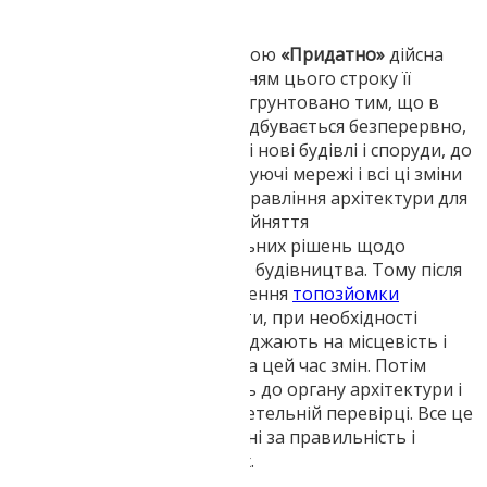
будівництва.
Топозйомка Дніпро
з печаткою
«Придатно»
дійсна
протягом 1 року, за закінченням цього строку її
потрібно оновлювати. Це обгрунтовано тим, що в
умовах міста, будівництво відбувається безперервно,
постійно будуються все нові і нові будівлі і споруди, до
них прокладаються обслуговуючі мережі і всі ці зміни
мають вноситися в архіви управління архітектури для
подальшого коректного прийняття
проектувальниками правильних рішень щодо
розташування і типу об'єктів будівництва. Тому після
закінчення року після узгодження
топозйомки
земельної ділянки
, геодезисти, при необхідності
оновлення друку, знову виїжджають на місцевість і
перевіряють, чи не сталося за цей час змін. Потім
готову топозйомку відносять до органу архітектури і
там вона знову піддається ретельній перевірці. Все це
для того, щоб ви були спокійні за правильність і
достовірність наданих даних.