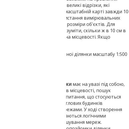
наносяться хрести, це такі невеликі відрізки, які
перетиаються, між ними на масштабній карті завжди 10
см. По них можна, без використання вимірювальних
приладів, відразу визначити розміри об'єктів. Для
цього потрібно спочатку зрозуміти, скільки ж в 10 см в
масштабі карти буде метрів на місцевості. Якщо
підрахувати то все просто :
для топозйомки земельної ділянки масштабу 1:500
це 50 м;
для 1:2000 - 200м;
для 1:1000-100 м і т. д.
Топозйомка земельної ділянки
має на увазі під собою,
крім зйомки видимих об'єктів місцевості, пошук
геодезистами відповідей на питання, що стосуються
постачання житлових і нежитлових будинків
підземними і наземними мережами. У ході створення
топозйомки, геодезисти задаються логічними
питаннями взаємодії і розташування мереж.
Наприклад, якщо в процесі топозйомки ділянки