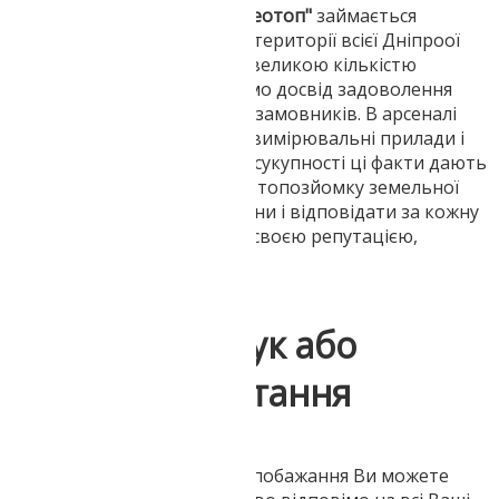
Геодезична компанія
ТОВ "Геотоп"
займається
виконанням топозйомки на території всієї Дніпроої
області. Ми співпрацюємо з великою кількістю
проектних організацій і маємо досвід задоволення
найрізноманітніших запитів замовників. В арсеналі
нашої компанії високоточні вимірювальні прилади і
досвід наших працівників. У сукупності ці факти дають
нам можливість виконувати топозйомку земельної
ділянки за найкоротші терміни і відповідати за кожну
поставлену на зйомці точку своєю репутацією,
створеної роками роботи.
Напишіть відгук або
поставте запитання
Ваші питання, зауваження і побажання Ви можете