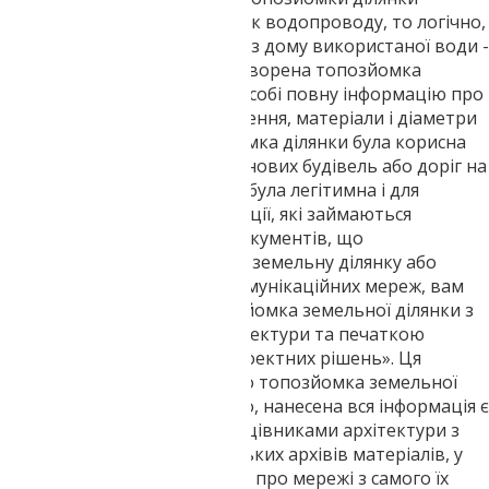
знайдене введення в будинок водопроводу, то логічно,
що повинен бути і висновок з дому використаної води -
каналізація. Таким чином, створена топозйомка
земельної ділянки містить в собі повну інформацію про
всі мережі, їх глибину закладення, матеріали і діаметри
труб. Для того, щоб топозйомка ділянки була корисна
не тільки для проектування нових будівель або доріг на
рівні приватного проекту, а була легітимна і для
надання в державні організації, які займаються
наприклад, оформленням документів, що
підтверджують власність на земельну ділянку або
підключенням до міських комунікаційних мереж, вам
напевно знадобиться топозйомка земельної ділянки з
узгодженням в органах архітектури та печаткою
«Придатно до прийняття проектних рішень». Ця
печатка говорить про те, що топозйомка земельної
ділянки виконана правильно, нанесена вся інформація є
коректною і перевірена працівниками архітектури з
використанням загальноміських архівів матеріалів, у
яких зберігається інформація про мережі з самого їх