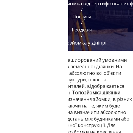
Геодезія геологія топозйомка від сертифікованих 
/
Послуги
/
Геодезія
/
Топозйомка у Дніпрі
Топозйомка це своєрідний зашифрований умовними
позначеннями точний знімок земельної ділянки. На
топозйомці відображаються абсолютно всі об'єкти
наземної і підземної інфраструктури, плюс за
допомогою геоліній - горизонталей, відображається
докладний рельєф місцевості.
Топозйомка ділянки
виконується, залежно від призначення зйомки, в різних
масштабах. Причому, незважаючи на те, яким буде
масштаб зйомки, по ній можна визначити абсолютно
будь-який розмір, будь-то відстань між будинками або
габарити складної технологічної конструкції. Для
орієнтування в масштабі топозйомки на креслення