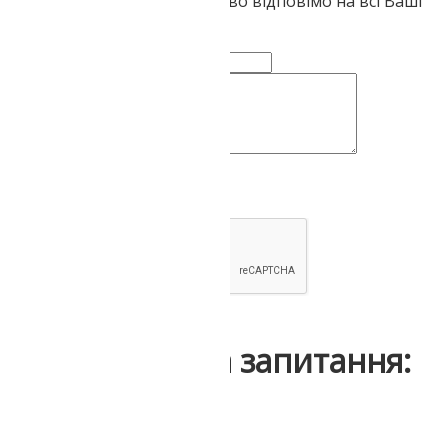
залишити тут. Ми обов'язково відповімо на всі Ваші
звернення
Ваше ім'я:
Коментар чи питання:
Надіслати
Інші відгуки та запитання: