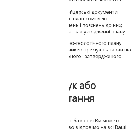
складається план;
скласти відсутні маркшейдерські документи;
підготувати обгрунтовує план комплект
маркшейдерських креслень і пояснень до них;
брати безпосередню участь в узгодженні плану.
Доручивши підготовку гірничо-геологічного плану
нашим маркшейдера, замовники отримують гарантію
отримання повністю узгодженого і затвердженого
документа.
Напишіть відгук або
поставте запитання
Ваші питання, зауваження і побажання Ви можете
залишити тут. Ми обов'язково відповімо на всі Ваші
звернення