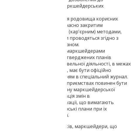
застосування в сфері маркшейдерських
досліджень.
У разі, коли експлуатація родовища корисних
ресурсів ведеться одночасно закритим
(підземним) і відкритим (кар'єрним) методами,
маркшейдерські роботи проводяться згідно з
єдиним, узгодженим планом.
Фіксування зазначених маркшейдерами
невідповідностей до затверджених планів
гірничодобувної та будівельної діяльності, в межах
сфери його компетенції, має бути офіційно
реєструється, з занесенням в спеціальний журнал.
На гірничодобувних підприємствах повинен бути
налагоджений облік стану маркшейдерської
мережі, а також реєстрація змін в
топогеодезической ситуації, що вимагають
внесення в маркшейдерські плани при їх
періодичної актуалізації.
При виконанні своїх обов'язків, маркшейдери, що