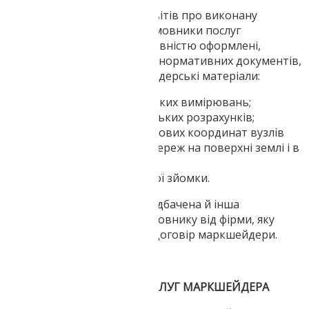
Крім регулярних технічних звітів про виконану
маркшейдерської роботі, замовники послуг
маркшейдера отримують повністю оформлені,
відповідно до вимог чинних нормативних документів,
такі поточні робочі маркшейдерські матеріали:
журнали маркшейдерських вимірювань;
відомості маркшейдерських розрахунків;
каталог висотних і планових координат вузлів
опорних геодезичних мереж на поверхні землі і в
підземному просторі;
плани, маркшейдерської зйомки.
Контрактом може бути передбачена й інша
документація, необхідна замовнику від фірми, яку
представляють виконують договір маркшейдери.
ЗАГАЛЬНІ ВИМОГИ ДО ПОСЛУГ МАРКШЕЙДЕРА