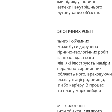
працюють згідно з договорами підряду, повинні
дотримуватися всіх правил безпеки і внутрішнього
розпорядку, що діють на обслуговуваних об'єктах.
РІЧНИЙ ПЛАН ГІРНИЧО-ГЕОЛОГІЧНИХ РОБІТ
Одним з найбільш відповідальних і об'ємних
документів, підготовка яких може бути доручена
маркшейдеру, є річний план гірничо-геологічних робіт
видобувного об'єкту. Даний план складається з
текстових та графічних розділів, які ілюструють наміри
підприємства з видобутку мінерально-сировинних
ресурсів протягом року. Розробляють його, враховуючи
вимоги, викладені в проекті експлуатації родовища,
дозвільних документах шахти або кар'єру. В процесі
розробки гірничо-геологічного плану маркшейдер
повинен:
проаналізувати всі існуючі геологічні і
маркшейдерські документи об'єкта, для якого