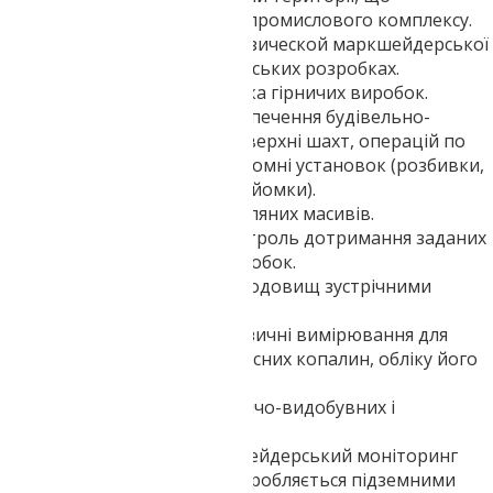
обслуговується гірничопромислового комплексу.
Проведення топогеодезической маркшейдерської
зйомки на кар'єрних гірських розробках.
Маркшейдерська зйомка гірничих виробок.
Маркшейдерська забезпечення будівельно-
монтажних робіт на поверхні шахт, операцій по
обладнанню спускопідйомні установок (розбивки,
періодичні геодезичні зйомки).
Визначення обсягів земляних масивів.
Маркшейдерський контроль дотримання заданих
напрямків гірничих виробок.
Розрахунок розробки родовищ зустрічними
забоями.
Маркшейдерські геодезичні вимірювання для
підрахунку запасів корисних копалин, обліку його
виробничих втрат.
Підготовка планів гірничо-видобувних і
геологічних робіт.
Деформаційний маркшейдерський моніторинг
будівель і споруд на підробляється підземними