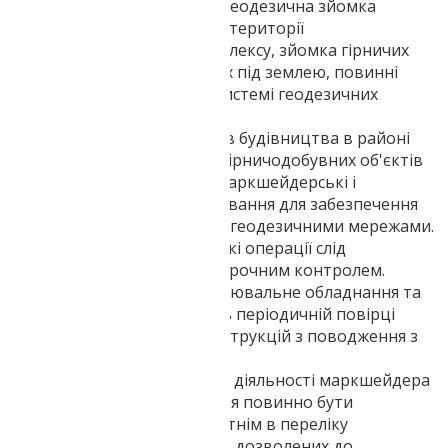
Маркшейдерська топогеодезична зйомка
поверхні землі в межах території
гірничодобувного комплексу, зйомка гірничих
виробок, розташованих під землею, повинні
виконуватися в одній системі геодезичних
координат.
Проектування всіх видів будівництва в районі
виробничої діяльності гірничодобувних об'єктів
вимагає передбачати маркшейдерські і
топогеодезичні вишукування для забезпечення
будівництва опорними геодезичними мережами.
Будь-які маркшейдерські операції слід
супроводжувати перевірочним контролем.
Маркшейдерське вимірювальне обладнання та
інструменти підлягають періодичній повірці
відповідно до вимог інструкцій з поводження з
ними.
Що використовується в діяльності маркшейдера
програмне забезпечення повинно бути
сертифікованим і присутнім в переліку
комп'ютерних програм, дозволених до