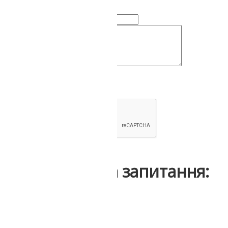
Ваше ім'я:
Коментар чи питання:
Надіслати
Інші відгуки та запитання: