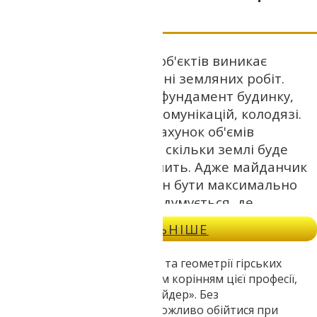
При будівництві різних об'єктів виникає
необхідність у проведенні земляних робіт.
Риються котловани під фундамент будинку,
погріб, гараж, траншеї комунікацій, колодязі.
Необхідно зробити підрахунок об'ємів
земляних робіт у Дніпрі, скільки землі буде
зайвою, а де її не вистачить. Адже майданчик
для будівництва повинен бути максимально
рівним. Заздалегідь продумується, де
раціональніше буде використовувати зайвий
ДЕТАЛЬНІШЕ
грунт.
За фахівцями в сфері геодезії та геометрії гірських
розробок, завдяки німецьким корінням цієї професії,
закріпилася назва - «маркшейдер». Без
маркшейдерських робіт неможливо обійтися при