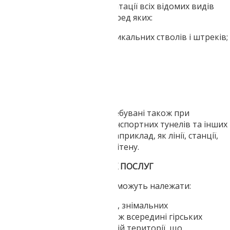
створенні і в процесі експлуатації всіх відомих видів
гірничодобувних об'єктів, серед яких:
шахти з системою вертикальних стволів і штреків;
штольні;
рудники;
кар'єри;
гірські розрізи;
копальні.
Послуги маркшейдерів затребувані також при
підземному будівництві транспортних тунелів та інших
інженерних споруд. Таких, наприклад, як лінії, станції,
допоміжні об'єкти метрополітену.
ВИДИ МАРКШЕЙДЕРСЬКИХ ПОСЛУГ
До обов'язків маркшейдера можуть належати:
Облаштування опорних, знімальних
маркшейдерських мереж всередині гірських
виробок і на поверхневій території, що