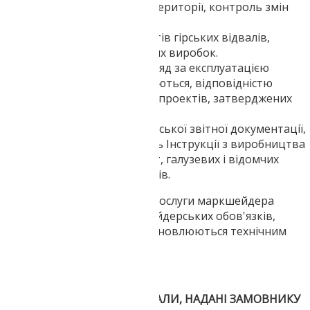
гірничими виробками території, контроль змін
форми рельєфу.
Контроль стійкості бортів гірських відвалів,
хвостосховищ, кар'єрних виробок.
Маркшейдерський нагляд за експлуатацією
родовищ, що розробляються, відповідністю
гірських робіт вимогам проектів, затверджених
планів.
Складання маркшейдерської звітної документації,
відповідно до положень Інструкції з виробництва
маркшейдерських робіт, галузевих і відомчих
нормативних документів.
При укладанні договору на послуги маркшейдера
перелік конкретних маркшейдерських обов'язків,
вимоги до їх виконання встановлюються технічним
завданням.
МАРКШЕЙДЕРСЬКІ МАТЕРІАЛИ, НАДАНІ ЗАМОВНИКУ