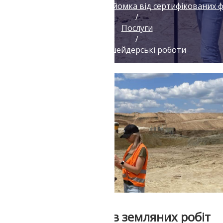
Геодезія геологія топозйомка від сертифікованих 
/
Послуги
/
Маркшейдерські роботи
Підрахунок об’ємів земляних робіт