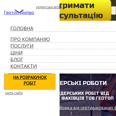
Отримати
050-932-73-39
УКРАЇНСЬКА МОВА
Геотоп Дніпро
geotop056@gmail.com
консультацію
ПРО КОМПАНІЮ
ГОЛОВНА
ПОСЛУГИ
ПРО КОМПАНІЮ
ЦІНИ
ПОСЛУГИ
БЛОГ
ЦІНИ
КОНТАКТИ
БЛОГ
КОНТАКТИ
ЗАПОВНИТИ ЗАЯВКУ
НА РОЗРАХУНОК
МАРКШЕЙДЕРСЬКІ РОБОТИ
РОБІТ
ВИДИ МАРКШЕЙДЕРСЬКИХ РОБІТ ВІД
КАРТА САЙТУ
СЕРТИФІКОВАНИХ ФАХІВЦІВ ТОВ ГЕОТОП
Геодезія геологія топозйомка від сертифікованих 
/