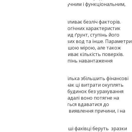
Такий будинок може бути зручним і функціональним,
але зовсім не довговічним.
На вибір типу фундаменту впливає безліч факторів.
Особливо сильно вплив геологічних характеристик
території – хімічний склад і вид ґрунт, ступінь його
промерзання, рівень грунтових вод та інше. Параметри
майбутньої будови, хоч і меншою мірою, але також
враховуються. Особливо впливає кількість поверхів.
Адже від цього залежить ступінь навантаження
конструкції.
Інженерна геологія ділянки
кілька збільшить фінансові
витрати на будівництво. Однак ці витрати окуплять
себе. Адже якщо побудувати будинок без урахування
геологічних особливостей і надалі воно потягне на
додаткові витрати, і доведеться вдаватися до
комплексних досліджень для виявлення причини, і на
усунення деформацій.
У ході буріння свердловин наші фахівці беруть зразки