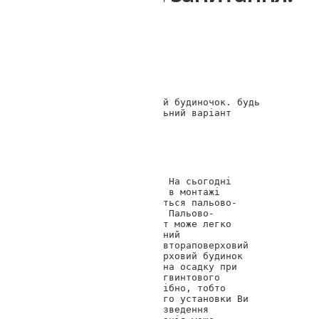
03.05.2018 15:43
Ілля
Збираюсь будувати дачний будиночок. будь 
ласка, порадьте оптимальний варіант 
фундаменту.

(Підгороднє)
Геотоп Дніпро
Доброго дня, Ілля. На сьогодні 
одним з найшвидших в монтажі 
фундаментів вважається пальово-
гвинтовий варіант. Пальово-
гвинтовий фундамент може легко 
витримати стандартний 
одноповерховий, півтораповерховий 
або легкий двоповерховий будинок 
типу котеджу. Час на осадку при 
установці пальово-гвинтового 
фундаменту не потрібно, тобто 
відразу ж після його установки Ви 
зможете розпочати зведення 