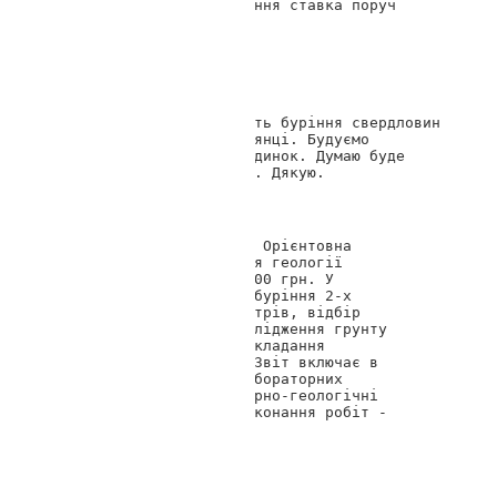
і навіть облаштування ставка поруч 
з будинком. 
11.08.2017 11:46
Іван
Доброго дня. Яка вартість буріння свердловин 
і аналізу грунту на ділянці. Будуємо 
невеличний приватний будинок. Думаю буде 
достатньо 2 свердловини. Дякую.
Геотоп Дніпро
Доброго дня, Іван. Орієнтовна 
вартість проведення геології 
ділянки складає 6000 грн. У 
вартість включено буріння 2-х 
свердловин до 8 метрів, відбір 
зразків порід, дослідження грунту 
у лабораторії та складання 
технічного звіту. Звіт включає в 
себе результати лабораторних 
вишукувань, інженерно-геологічні 
розрізи. Термін виконання робіт - 
3 тижні.
19.07.2017 16:29
Олександр