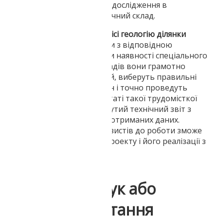
грунтових вод, які пройдуть дослідження в
лабораторних умовах на хімічний склад.
В нашому Дніпровському офісі геологію ділянки
виконують інженери-геологи з відповідною
кваліфікацією і досвідом. При наявності спеціального
бурового обладнання і приладів вони грамотно
розроблять послідовність дій, виберуть правильні
місця для буріння свердловин і точно проведуть
лабораторні тести. В результаті такої трудомісткої
роботи складається розгорнутий технічний звіт з
рекомендаціями на підставі отриманих даних.
Відповідальний підхід геодезистів до роботи зможе
гарантувати правильність проекту і його реалізації з
точки зору геології.
Напишіть відгук або
поставте запитання