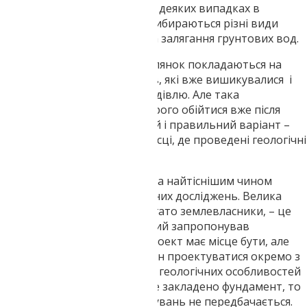
тільки на гвинтових палях. В деяких випадках в
залежності від типу грунту вибираються різні види
підстави. Грає роль і глибина залягання грунтових вод.
Іноді власники земельних ділянок покладаються на
випадок або на досвід сусідів, які вже вишикувалися і
давно експлуатують нову будівлю. Але така
непередбачливість може дорого обійтися вже після
будівництва. Самий надійний і правильний варіант –
будувати будинок на тому місці, де проведені геологічні
вишукування.
Стадія проектування повинна найтіснішим чином
стикатися з даними геологічних досліджень. Велика
помилка, яку допускають багато землевласники, – це
згода на типовий проект, який запропонував
забудовник. Так, типовий проект має місце бути, але
фундамент під нього повинен проектуватися окремо з
урахуванням індивідуальних геологічних особливостей
ділянки. А якщо в проект вже закладено фундамент, то
значить, проведення вишукувань не передбачається.