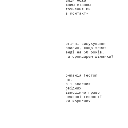
каркасу. Наша компанія може 
допомогти Вам з кожним етапом 
будівництва. Для уточнення Ви 
можете зв'язатися з контакт-
12.03.2018 10:19
Микола
Чи можу я провести геологічні вишукування 
для розвідки корисних копалин, якщо земля 
знаходиться у мене в оренді на 50 років, 
тобто я є не власником, а орендарем ділянки?
Геотоп Дніпро
Вітаємо, Миколо! Компанія Геотоп 
дякує Вам за питання.

За законами орендар і власник 
після надання відповідних 
документів мають рівноцінне право 
на проведення комплексної геології 
ділянки для розвідки корисних 
14.11.2017 13:48
Григорій