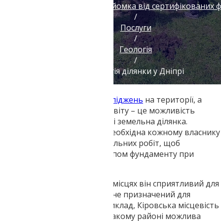
Геодезія геологія топозйомка від сертифікованих 
/
Послуги
/
Геологія
/
Геологія ділянки у Дніпрі
Проведення
геологічних досліджень
на території, а
також розробка технічного звіту – це можливість
дізнатися, що приховує в собі земельна ділянка.
Геологія ділянки по Дніпру
необхідна кожному власнику
землі перед початком будівельних робіт, щоб
правильно визначитися з типом фундаменту при
проектуванні.
Ґрунт скрізь різний. В одних місцях він сприятливий для
будівництва, в інших зовсім не призначений для
зведення конструкцій. Наприклад, Кіровська місцевість
болотиста, і будівництво в такому районі можлива