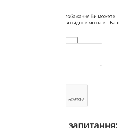
Ваші питання, зауваження і побажання Ви можете
залишити тут. Ми обов'язково відповімо на всі Ваші
звернення
Ваше ім'я:
Коментар чи питання:
Надіслати
Інші відгуки та запитання: