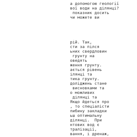
ДОбрий день. Чи можна за допомогою геології 
визначити рівень грунтової води на ділянці? 
Якщо  виявиться, що цей показник досить 
високий і небезпечний, чи можете ви 
допомогти ?
Геотоп Дніпро
Доброго дня, Григорій. Так, 
звичайно. Спеціалісти за пілся 
буріння розвідувальних свердловин 
та відбору зразків грунту на 
різній глибині, проведять 
лабораторне дослідження грунту. 
Таким чином визначається рівень 
грунтових вод на ділянці та 
загалом характеристика грунту. 
Результатом таких доліджень стане 
геологічний звіт з висновками та 
рекомендаціями щодо можливих 
негативних явищ на ділянці та 
запобіжні методи. Якщо йдеться про 
проект будівництва, то спеціалісти 
визначають тип и глибину закладки 
фундаменту, найбільш оптимальну 
для грунту на цій ділянці.  При 
високому рівні грунтових вод є 
безліч методів нейтралізації, 
серед яких і осушування, і дренаж, 