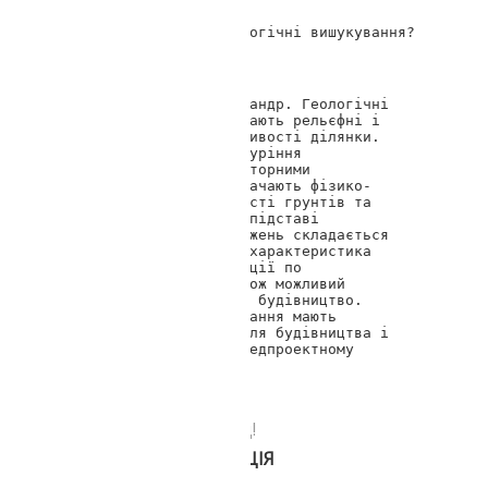
Що саме визначають геологічні вишукування?
Геотоп Дніпро
Доброго дня, Олександр. Геологічні 
вишукування визначають рельєфні і 
гідрологічні особливості ділянки. 
Після проведення буріння 
свердловин, лабораторними 
дослідженнями визначають фізико-
механічні властивості грунтів та 
грунтових вод. На підставі 
результатів досліджень складається 
геологічний звіт- характеристика 
ділянки, рекомендації по 
будівництву, а також можливий 
негативний влив на будівництво. 
Геологічні вишукування мають 
ключове значення для будівництва і 
виконуються на передпроектному 
етапі. 
Передзвонюємо за 30 секунд!
БЕЗКОШТОВНА КОНСУЛЬТАЦІЯ