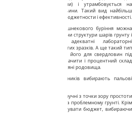
палі (початок свердловини) і утрамбовується на
поверхні навколо свердловини. Такий вид найбільш
оптимальний з точки зору бюджетности і ефективності.
Крім того, за допомогою шнекового буріння можна
детально прослідкувати зміни структури шарів грунту і
отримати максимально адекватні лабораторні
результати після аналізу взятих зразків. А ще такий тип
буріння, крім використання його для свердловин під
палі, також допомагає визначити і процентний склад
грунту, і щоб вивідати крейдяні родовища.
Чому все більше будівельників вибирають пальові
фундаменти
Пальові фундаменти дуже зручні з точки зору простоти
їх монтажу і ефективності на проблемному грунті. Крім
того, можна істотно коректувати бюджет, вибираючи
різні типи паль:
дерев'яні палі