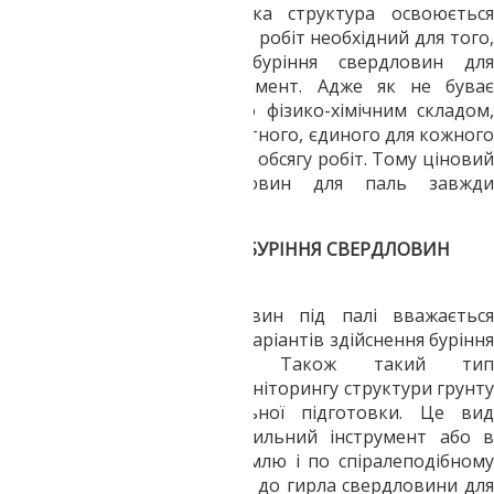
індивідуально по тому, яка структура освоюється
ділянки і від того, який обсяг робіт необхідний для того,
щоб успішно провести буріння свердловин для
установки паль під фундамент. Адже як не буває
ідентичного грунту за його фізико-хімічним складом,
так само і не буває і стандартного, єдиного для кожного
випадку буріння свердловин обсягу робіт. Тому ціновий
діапазон буріння свердловин для паль завжди
визначається індивідуально.
ТЕХНОЛОГІЯ ШНЕКОВОГО БУРІННЯ СВЕРДЛОВИН
ПІД ПАЛІ ПОЕТАПНО
Шнекове буріння свердловин під палі вважається
одним із самих бюджетних варіантів здійснення буріння
свердловин під палі. Також такий тип
використовується під час моніторингу структури грунту
в контексті передбудівельної підготовки. Це вид
буріння, при якому свердлильний інструмент або в
народі бур, врізається в землю і по спіралеподібному
стрижню грунт піднімається до гирла свердловини для