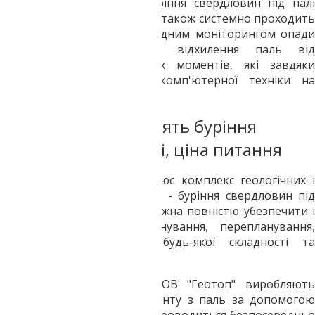
Санація на всіх етапах буріння свердловин під палі
обов'язково здійснюється, а також системно проходить
загальна перевірка з докладним моніторингом опади
можливого міліметрового відхилення паль від
необхідної норми і інших моментів, які завдяки
використанню новітньої комп'ютерної техніки на
моніторі одразу ж видно.
Які компанії проводять буріння
свердловин під палі, ціна питання
Фірма ТОВ "Геотоп" здійснює комплекс геологічних і
геодезичних робіт, зокрема - буріння свердловин під
палі, за допомогою яких можна повністю убезпечити і
оптимізувати процес планування, перепланування,
зведення нової будівлі будь-якої складності та
конструкції.
Спочатку фахівці фірми ТОВ "Геотоп" виробляють
розбивку осей для фундаменту з паль за допомогою