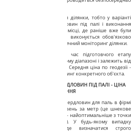
геодезичних робіт, а потім проводиться безпосередньо
буріння самих паль.
У разі повторного освоєння ділянки, тобто у варіанті
планування буріння свердловин під палі і виконання
будівельних робіт на тому місці, де раніше вже були
забиті старі палі в ділянку, виконується обов'язково
повний геологічний і геодезичний моніторинг ділянки.
Ціна робіт з геодезії під час підготовчого етапу
варіюється в досить широкому діапазоні і залежить від
складності необхідних робіт. Середня ціна по геодезії -
від 1 900 гривень за моніторинг конкретного об'єкта.
БУДІВЕЛЬНЕ БУРІННЯ СВЕРДЛОВИН ПІД ПАЛІ - ЦІНА
ЗА МЕТР ШНЕКОВОГО БУРІННЯ
Ціновий діапазон буріння свердловин для паль в фірмі
ТОВ "Геотоп" - від 350 гривень за метр (це шнекове
буріння свердловин під палі - найоптимальніше з точки
зору ціни і ефективності). У будь-якому випадку
підсумкова вартість буде визначатися строго