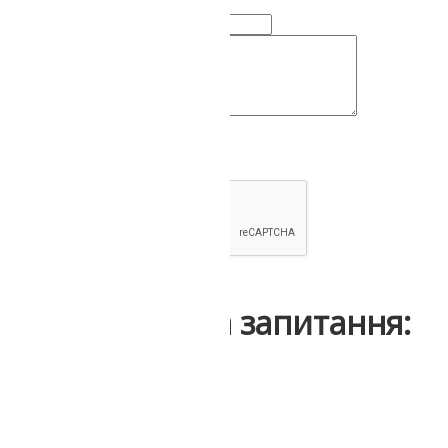
Ваше ім'я:
Коментар чи питання:
Надіслати
Інші відгуки та запитання: