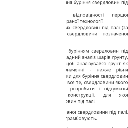
Безпосереднє проведення буріння свердловин під
палі.
Первинна перевірка відповідності першої
свердловини під палі обраної технології.
Аналогічне буріння інших свердловин під палі (за
умови відповідності свердловини позначеної
технології)
Організація, яка займається бурінням свердловин під
палі, повинна провести докладний аналіз шарів грунту,
при цьому дуже важливо, щоб аналізувався грунт як
мінімум на метровому значенні - нижче рівня
промерзання. На вибір техніки для буріння свердловин
під палі впливають перш за все те, свердловини якого
типу і глибини необхідно розробити і підсумкові
параметри майбутньої конструкції, для якої
здійснюється буріння свердловин під палі.
Грунт, обраний з розроблюваної свердловини під палі,
викидається назовні і його утрамбовують.