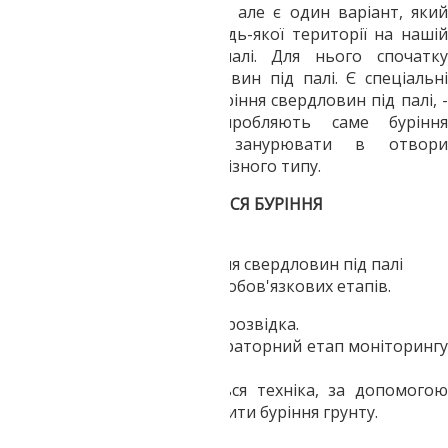
підбирається індивідуально, але є один варіант, який
підходить практично до будь-якої території на нашій
місцевості - фундамент палі. Для нього спочатку
виконують буріння свердловин під палі. Є спеціальні
агрегати, які здійснюють буріння свердловин під палі, -
це установки, які і виробляють саме буріння
свердловин, і можуть занурювати в отвори
свердловин на ділянці палі різного типу.
ЯКИМ ЧИНОМ ВІДБУВАЄТЬСЯ БУРІННЯ
СВЕРДЛОВИН ПІД ПАЛІ?
Алгоритм проведення буріння свердловин під палі
включає в себе 7 постійних і обов'язкових етапів.
Спочатку проводиться розвідка.
Далі проводиться лабораторний етап моніторингу
структури грунту.
Після цього вибирається техніка, за допомогою
якої планується проводити буріння грунту.
Розмітка.