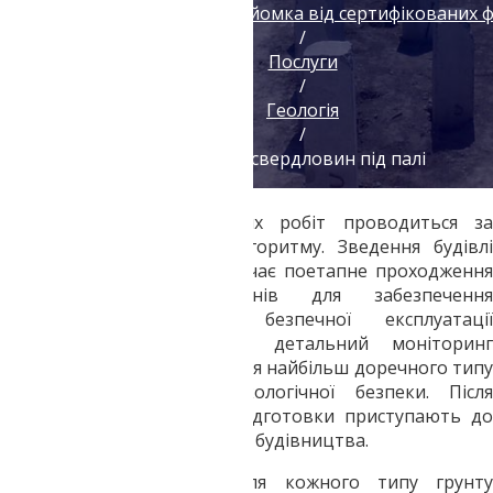
Геодезія геологія топозйомка від сертифікованих 
/
Послуги
/
Геологія
/
Буріння свердловин під палі
Будь-який вид будівельних робіт проводиться за
певним шаблоном або алгоритму. Зведення будівлі
певної конструкції передбачає поетапне проходження
всіх підготовчих ступенів для забезпечення
максимально тривалої безпечної експлуатації
збудованого об'єкта. Це детальний моніторинг
структури грунту, визначення найбільш доречного типу
фундаменту і ступінь екологічної безпеки. Після
проходження всіх етапів підготовки приступають до
безпосереднього здійснення будівництва.
Фундамент. Фундамент для кожного типу грунту