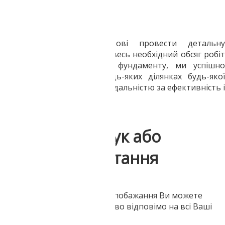
сталеві палі
бетонні палі
залізобетонні палі.
ахівці нашої фірми готові провести детальну
консультацію та здійснити весь необхідний обсяг робіт
для установки пальового фундаменту, ми успішно
проведемо буріння на будь-яких ділянках будь-якої
складності з повною відповідальністю за ефективність і
безпеку своїх дій.
Напишіть відгук або
поставте запитання
Ваші питання, зауваження і побажання Ви можете
залишити тут. Ми обов'язково відповімо на всі Ваші
звернення